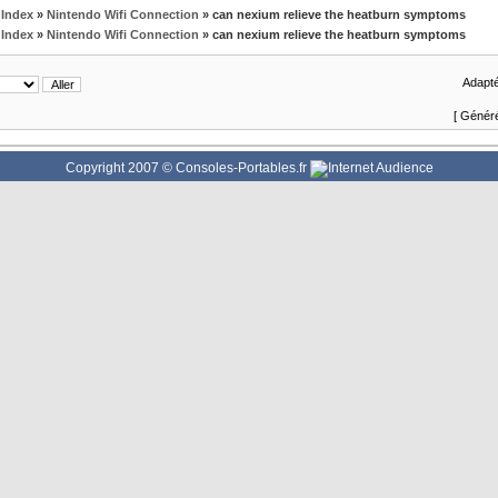
Index
»
Nintendo Wifi Connection
» can nexium relieve the heatburn symptoms
Index
»
Nintendo Wifi Connection
» can nexium relieve the heatburn symptoms
Adapté
[ Généré
Copyright 2007 © Consoles-Portables.fr