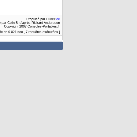
Propulsé par
PunBB
cc
 par Colin B. d'après Rickard Andersson
Copyright 2007 Consoles-Portables.fr
e en 0.021 sec., 7 requêtes exécutées ]