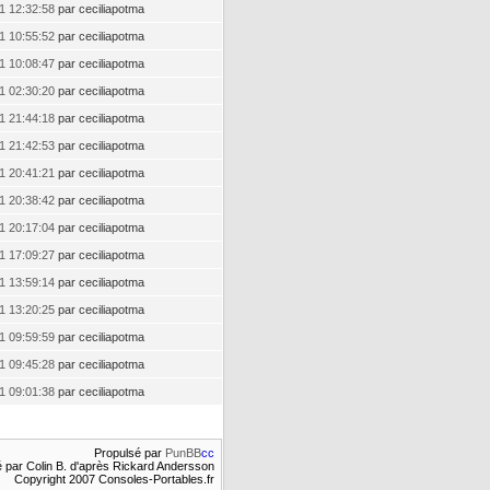
1 12:32:58
par ceciliapotma
1 10:55:52
par ceciliapotma
1 10:08:47
par ceciliapotma
1 02:30:20
par ceciliapotma
1 21:44:18
par ceciliapotma
1 21:42:53
par ceciliapotma
1 20:41:21
par ceciliapotma
1 20:38:42
par ceciliapotma
1 20:17:04
par ceciliapotma
1 17:09:27
par ceciliapotma
1 13:59:14
par ceciliapotma
1 13:20:25
par ceciliapotma
1 09:59:59
par ceciliapotma
1 09:45:28
par ceciliapotma
1 09:01:38
par ceciliapotma
Propulsé par
PunBB
cc
 par Colin B. d'après Rickard Andersson
Copyright 2007 Consoles-Portables.fr