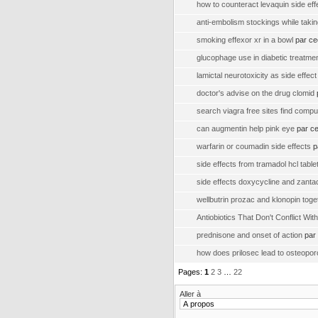
how to counteract levaquin side eff
anti-embolism stockings while taki
smoking effexor xr in a bowl
par ce
glucophage use in diabetic treatme
lamictal neurotoxicity as side effect
doctor's advise on the drug clomid
search viagra free sites find compu
can augmentin help pink eye
par ce
warfarin or coumadin side effects
p
side effects from tramadol hcl table
side effects doxycycline and zanta
wellbutrin prozac and klonopin toge
Antiobiotics That Don't Conflict Wi
prednisone and onset of action
par
how does prilosec lead to osteopor
Pages:
1
2
3
…
22
Aller à