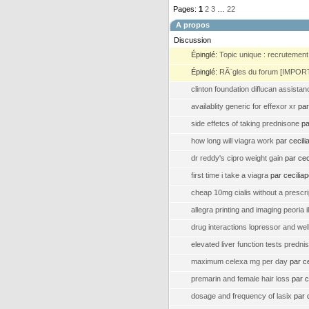
Pages:
1
2
3
…
22
A propos
Discussion
Épinglé:
Topic unique : recrutement
Épinglé:
RÃ¨gles du forum [IMPOR
clinton foundation diflucan assista
availablity generic for effexor xr
par
side effetcs of taking prednisone
pa
how long will viagra work
par cecil
dr reddy's cipro weight gain
par cec
first time i take a viagra
par cecilia
cheap 10mg cialis without a prescri
allegra printing and imaging peoria il
drug interactions lopressor and well
elevated liver function tests predni
maximum celexa mg per day
par c
premarin and female hair loss
par c
dosage and frequency of lasix
par 