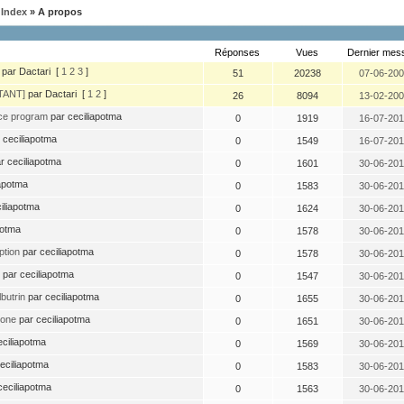
Index
» A propos
Réponses
Vues
Dernier mes
par Dactari
[
1
2
3
]
51
20238
07-06-200
TANT]
par Dactari
[
1
2
]
26
8094
13-02-200
nce program
par ceciliapotma
0
1919
16-07-201
 ceciliapotma
0
1549
16-07-201
r ceciliapotma
0
1601
30-06-201
iapotma
0
1583
30-06-201
iliapotma
0
1624
30-06-201
potma
0
1578
30-06-201
ption
par ceciliapotma
0
1578
30-06-201
par ceciliapotma
0
1547
30-06-201
butrin
par ceciliapotma
0
1655
30-06-201
sone
par ceciliapotma
0
1651
30-06-201
eciliapotma
0
1569
30-06-201
eciliapotma
0
1583
30-06-201
ceciliapotma
0
1563
30-06-201