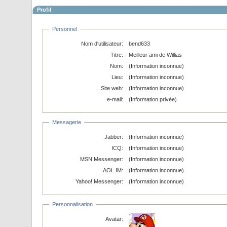
Profil
Personnel
Nom d'utilisateur:
bend633
Titre:
Meilleur ami de Willias
Nom:
(Information inconnue)
Lieu:
(Information inconnue)
Site web:
(Information inconnue)
e-mail:
(Information privée)
Messagerie
Jabber:
(Information inconnue)
ICQ:
(Information inconnue)
MSN Messenger:
(Information inconnue)
AOL IM:
(Information inconnue)
Yahoo! Messenger:
(Information inconnue)
Personnalisation
Avatar: