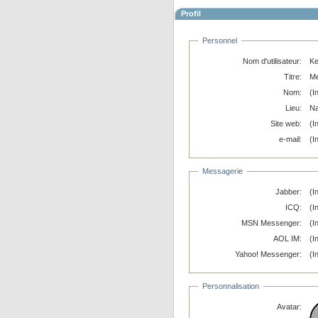
Profil
Personnel
Nom d'utilisateur:
Ke
Titre:
M
Nom:
(I
Lieu:
N
Site web:
(I
e-mail:
(I
Messagerie
Jabber:
(I
ICQ:
(I
MSN Messenger:
(I
AOL IM:
(I
Yahoo! Messenger:
(I
Personnalisation
Avatar: